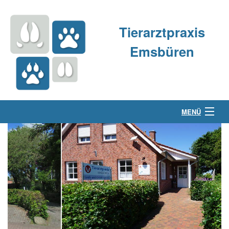
Tierarztpraxis
Emsbüren
MENÜ
Über uns
Kleintierpraxis
Großtierpraxis
Kontakt & Anfahrt